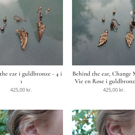
the ear i guldbronze - 4 i
Behind the ear, Change 
1
Vie en Rose i guldbronze
425,00
kr.
425,00
kr.