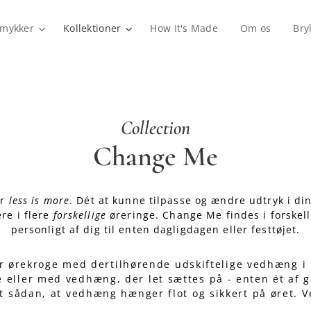
mykker
Kollektioner
How It's Made
Om os
Bry
Collection
Change Me
er
less is more
. Dét at kunne tilpasse og ændre udtryk i di
ere i flere
forskellige
øreringe. Change Me findes i forskell
personligt af dig til enten dagligdagen eller festtøjet.
r ørekroge med dertilhørende udskiftelige vedhæng i u
eller med vedhæng, der let sættes på - enten ét af 
t sådan, at vedhæng hænger flot og sikkert på øret.