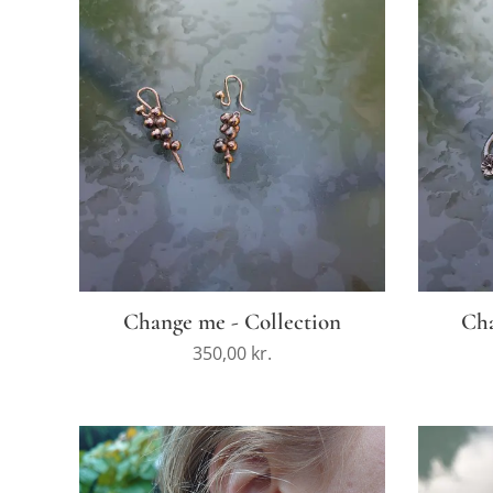
Change me - Collection
Cha
350,00
kr.