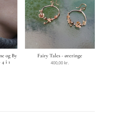
me og By
Fairy Tales - øreringe
4 i 1
400,00
kr.