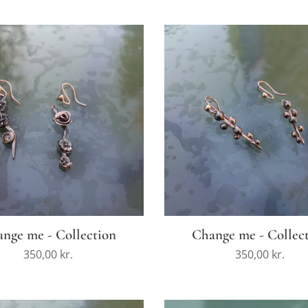
nge me - Collection
Change me - Collec
350,00
kr.
350,00
kr.