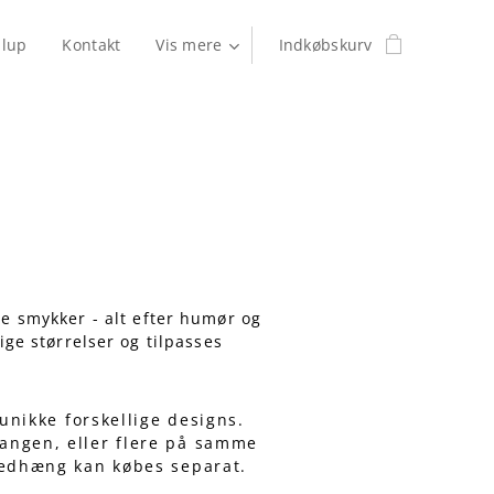
llup
Kontakt
Vis mere
Indkøbskurv
ne smykker - alt efter humør og
ige størrelser og tilpasses
nikke forskellige designs.
gangen, eller flere på samme
 Vedhæng kan købes separat.