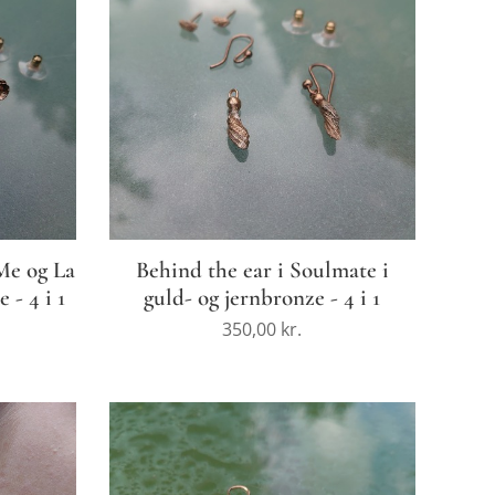
Me og La
Behind the ear i Soulmate i
 - 4 i 1
guld- og jernbronze - 4 i 1
350,00
kr.