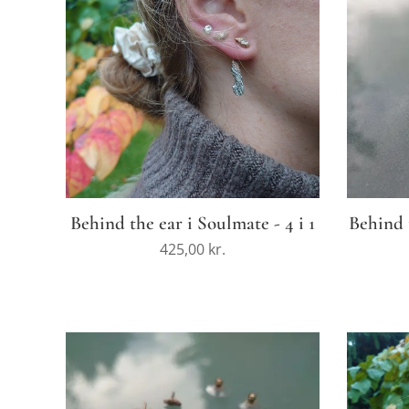
Behind the ear i Soulmate - 4 i 1
Behind 
425,00
kr.