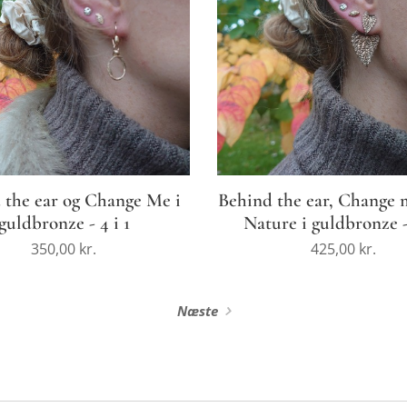
 the ear og Change Me i
Behind the ear, Change 
guldbronze - 4 i 1
Nature i guldbronze - 
350,00
kr.
425,00
kr.
Næste