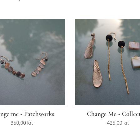
nge me - Patchworks
Change Me - Collec
350,00
kr.
425,00
kr.