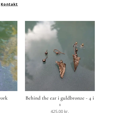
:
Kontakt
work
Behind the ear i guldbronze - 4 i
1
425,00
kr.