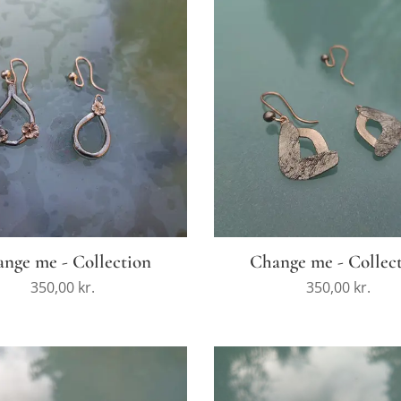
nge me - Collection
Change me - Collec
350,00
kr.
350,00
kr.