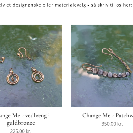
lv et designønske eller materialevalg - så skriv til os her
ange Me - vedhæng i
Change Me - Patch
guldbronze
350,00
kr.
225,00
kr.