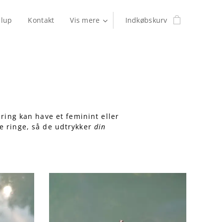
llup
Kontakt
Vis mere
Indkøbskurv
ring kan have et feminint eller
ne ringe, så de udtrykker
din