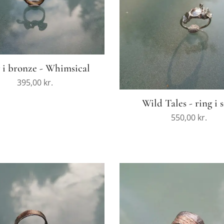
 i bronze - Whimsical
395,00
kr.
Wild Tales - ring i 
550,00
kr.