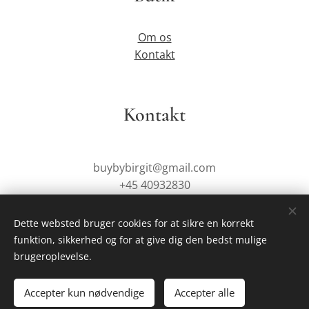
Om os
Kontakt
Kontakt
buybybirgit@gmail.com
+45 40932830
Dette websted bruger cookies for at sikre en korrekt
funktion, sikkerhed og for at give dig den bedst mulige
Drevet af
Webnode
Cookies
brugeroplevelse.
Tilføj til kurven
Accepter kun nødvendige
Accepter alle