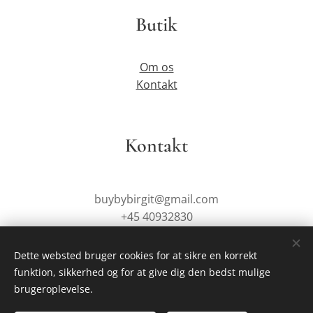
Butik
Om os
Kontakt
Kontakt
buybybirgit@gmail.com
+45 40932830
Dette websted bruger cookies for at sikre en korrekt
funktion, sikkerhed og for at give dig den bedst mulige
Drevet af
Webnode
Cookies
brugeroplevelse.