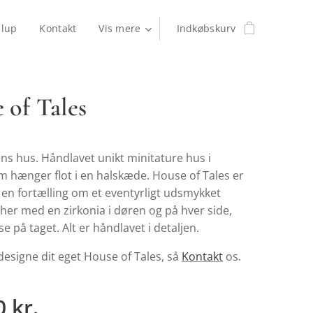
llup
Kontakt
Vis mere
Indkøbskurv
 of Tales
ns hus. Håndlavet unikt minitature hus i
m hænger flot i en halskæde. House of Tales er
er en fortælling om et eventyrligt udsmykket
her med en zirkonia i døren og på hver side,
e på taget. Alt er håndlavet i detaljen.
 designe dit eget House of Tales, så
Kontakt
os.
0
kr.