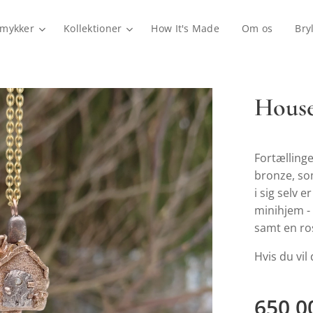
mykker
Kollektioner
How It's Made
Om os
Bry
House
Fortællinge
bronze, so
i sig selv 
minihjem - 
samt en ros
Hvis du vil
650,0