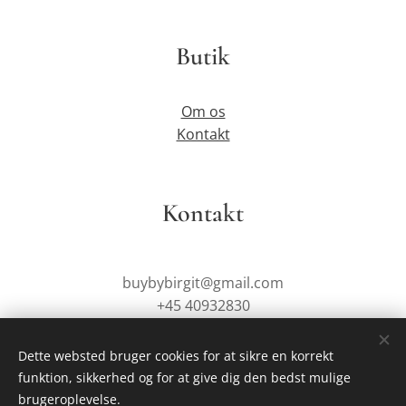
Butik
Om os
Kontakt
Kontakt
buybybirgit@gmail.com
+45 40932830
Dette websted bruger cookies for at sikre en korrekt
funktion, sikkerhed og for at give dig den bedst mulige
Drevet af
Webnode
Cookies
brugeroplevelse.